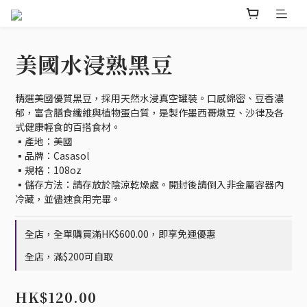
美國水浸熟黑豆
精選美國優質黑豆，採用天然水浸真空罐裝。口感綿密、豆香濃
郁，富含膳食纖維與植物蛋白質，是製作墨西哥燉豆、沙律及各
式健康輕食的百搭食材。
▪️產地：美國
▪️品牌：Casasol
▪️規格：108oz
▪️儲存方法：請存放於陰涼乾燥處。開封後請倒入非金屬容器內
冷藏，並儘速食用完畢。
全店，全單購買滿HK$600.00，即享免運優惠
全店，滿$200可自取
HK$120.00