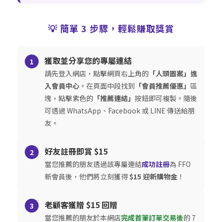
💡 簡單 3 步驟，輕鬆賺取獎賞
獲取並分享您的專屬連結
1
請先登入網店，點擊網頁右上角的
「人頭圖案」進
入會員中心
。在頁面中段找到
「會員推薦優惠」
區
塊，點擊紫色的
「推薦連結」
按鈕即可複製。隨後
可透過 WhatsApp、Facebook 或 LINE 傳送給朋
友。
好友註冊即賞 $15
2
當您推薦的朋友透過該專屬連結
成功註冊
為 FFO
新會員後，他們將立刻獲得
$15 迎新購物金
！
老顧客獲贈 $15 回贈
3
當您推薦的朋友於本網店
完成首筆訂單交易後
的 7