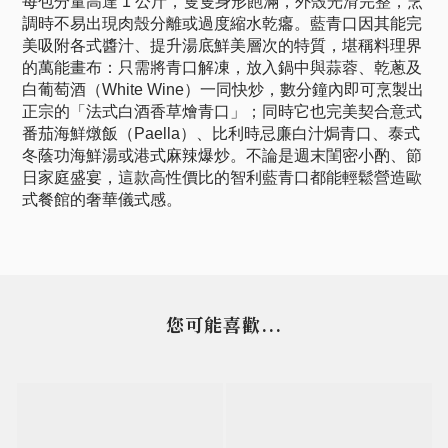
每包分量高達 1 公斤，隻隻身形飽滿，外殼光滑完整，烹
調時不易出現肉殼分離或過度縮水乾癟。藍青口因其能完
美吸附各式醬汁、提升湯底鮮美層次的特質，堪稱料理界
的萬能畫布：只需將青口解凍，放入鍋中與蒜蓉、乾蔥及
白葡萄酒（White Wine）一同快炒，數分鐘內即可烹製出
正宗的「法式白酒香草燴青口」；同時它也完美契合意式
番茄海鮮燉飯（Paella）、比利時忌廉白汁焗青口、泰式
冬蔭功海鮮湯或港式麻辣爆炒。不論是週末閨密小酌、節
日家庭盛宴，這款高性價比的智利藍青口都能輕鬆營造歐
式餐館的奢華儀式感。
您可能喜歡...