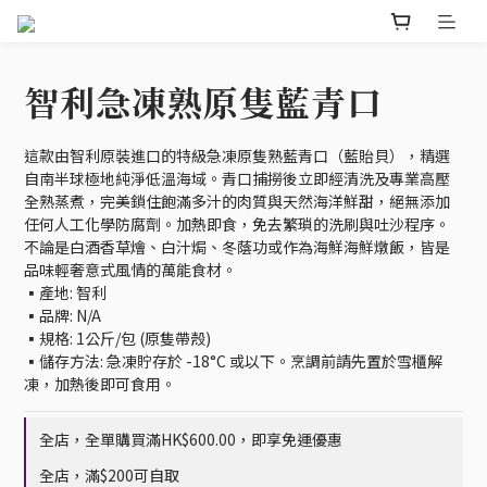
智利急凍熟原隻藍青口
這款由智利原裝進口的特級急凍原隻熟藍青口（藍貽貝），精選
自南半球極地純淨低溫海域。青口捕撈後立即經清洗及專業高壓
全熟蒸煮，完美鎖住飽滿多汁的肉質與天然海洋鮮甜，絕無添加
任何人工化學防腐劑。加熱即食，免去繁瑣的洗刷與吐沙程序。
不論是白酒香草燴、白汁焗、冬蔭功或作為海鮮海鮮燉飯，皆是
品味輕奢意式風情的萬能食材。
▪️產地: 智利
▪️品牌: N/A
▪️規格: 1公斤/包 (原隻帶殼)
▪️儲存方法: 急凍貯存於 -18°C 或以下。烹調前請先置於雪櫃解
凍，加熱後即可食用。
全店，全單購買滿HK$600.00，即享免運優惠
全店，滿$200可自取