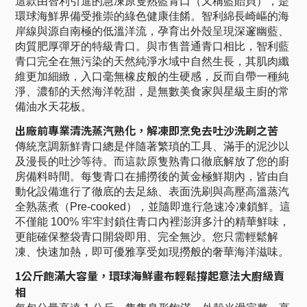
這款由智利引進的急凍原隻熟藍青口（又稱藍貽貝），是
環球海鮮界備受推崇的綠色健康佳餚。智利綿長崎嶇的海
岸線與源自南極的低溫洋流，孕育出外殼呈現深邃幽藍、
肉質肥厚彈牙的特級青口。與市售普通青口相比，智利藍
青口完全在無污染的天然純淨水域中自然生長，其肌肉纖
維更加細緻，入口毫無橡皮般的生硬感，反而自帶一種純
淨、濃郁的天然海洋乾甜，是無數美食家與星級主廚的常
備油水天花板。
出廠前專業清洗蒸汽熟化，解凍即烹免去吐沙洗刷之苦
傳統烹調新鮮青口總是伴隨著繁瑣的工具、滿手的泥沙以
及漫長的吐沙等待。而這款原隻熟青口徹底解放了您的廚
房備料時間。每隻青口在捕撈後的黃金極鮮期內，皆由自
動化設備進行了徹底的去足絲、表面洗刷與高壓高溫蒸汽
全熟蒸煮（Pre-cooked），並隨即進行急速冷凍鎖鮮。這
不僅能 100% 牢牢封鎖住青口內裡澎湃多汁的精華鮮味，
更能確保整袋青口開袋即用、完全無沙。您只需輕鬆解
凍、快速加熱，即可優雅享受如現撈般的奢華海洋滋味。
1公斤飽滿大容量，環球海鮮畫布輕鬆撐起意法大廚級賣
相