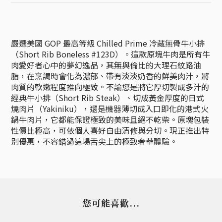
嚴選美國 GOP 最高等級 Chilled Prime 冷藏無骨牛小排
（Short Rib Boneless #123D）。這款原塊牛肉是所有牛
肉愛好者心中的夢幻逸品，其無與倫比的大理石紋路油
脂，在烹調時會化為濃郁、帶有淡淡奶香的鮮美肉汁，將
肉質的軟嫩程度推向極致。不論您是將它厚切製成多汁的
經典牛小排（Short Rib Steak）、切成黃金厚度的日式
燒肉片（Yakiniku），還是機器薄切成入口即化的港式火
鍋牛肉片，它都能保證極致的美味且絕不乾柴。原塊包裝
性價比極高，可依個人喜好自由清修與分切。現正推出特
別優惠，不容錯過這場舌尖上的極致奢華體驗。
您可能喜歡...