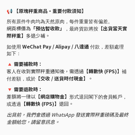
【原塊秤重商品・重要付款須知】
📢
所有原件牛肉均為天然原肉，每件重量皆有偏差。
網頁標價為
「預估暫收款」
【出貨當天實
，最終貨款將按
際秤重】
多退少補。
WeChat Pay / Alipay / 八達通
如使用
付款，差額處理
如下：
需要補款時：
🔺
客人在收到實際秤重通知後，需透過
【轉數快 (FPS)】
補
【交收 / 送貨時付現金】
。
付差額，或於
需要退款時：
🔻
差額將一律以
【網店購物金】
形式退回閣下的會員帳戶，
【轉數快 (FPS)】
退回。
或透過
出貨前，我們會透過 WhatsApp 發送實際秤重磅碼及最終
金額給您，請留意訊息。