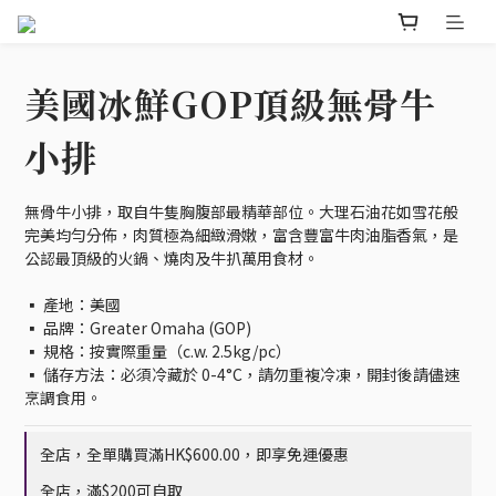
美國冰鮮GOP頂級無骨牛
小排
無骨牛小排，取自牛隻胸腹部最精華部位。大理石油花如雪花般
完美均勻分佈，肉質極為細緻滑嫩，富含豐富牛肉油脂香氣，是
公認最頂級的火鍋、燒肉及牛扒萬用食材。
▪️ 產地：美國
▪️ 品牌：Greater Omaha (GOP)
▪️ 規格：按實際重量（c.w. 2.5kg/pc）
▪️ 儲存方法：必須冷藏於 0-4°C，請勿重複冷凍，開封後請儘速
烹調食用。
全店，全單購買滿HK$600.00，即享免運優惠
全店，滿$200可自取