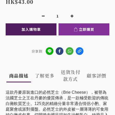
HK$43.00
加入購物車
立即購買
分享到
送貨及付
商品描述
了解更多
顧客評價
款方式
這款丹麥原裝進口的必然芝士（Brie Cheese），被譽為
法國芝士之王在丹麥的優質傳承，是一款極受歡迎的傳統
白黴軟質芝士。125克的精緻分量非常適合情侶小酌、家
庭聚會或派對擺盤。必然芝士的外皮被一層薄薄的可食用
純白黴皮包裹，切開後內裡呈現如牛油般乳白、絲滑且入