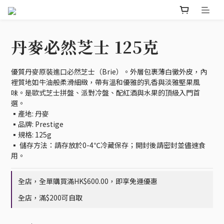
丹麥必然芝士 125克
優質丹麥原裝進口必然芝士（Brie）。外層包裹薄白黴外皮，內
裡質地如牛油般柔滑細緻，帶有溫和優雅的乳香與淡雅堅果風
味。是歐式芝士拼盤、派對冷盤、配紅酒與水果的頂級入門首
選。
▪️產地: 丹麥
▪️品牌: Prestige
▪️規格: 125g
▪️ 儲存方法：請存放於0-4℃冷藏保存；開封後請密封並儘速食
用。
全店，全單購買滿HK$600.00，即享免運優惠
全店，滿$200可自取