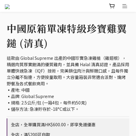
中國原箱單凍特級珍寶雞翼
鎚 (清真)
這款由 Global Supreme 出產的中國珍寶急凍雞槌（雞翅根），
精選肉質厚實飽滿的優質雞肉，並具備 Halal 清真認證。產品採用
單體快速急凍（IQF）技術，完美鎖住肉汁與鮮嫩口感，且每件獨
立分離不黏連，方便按量取用。大容量箱裝非常適合派對、燒烤
野餐及各式餐飲商用。
▪️產地: 中國
▪️品牌: Global Supreme
▪️規格: 2.5公斤/包 (一箱4包，每件約50克)
▪️儲存方法: 急凍貯存於-18°C或以下。
全店，全單購買滿HK$600.00，即享免運優惠
全店，滿$200可自取