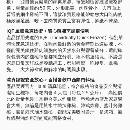
根），源自優質健康的家禽來源。每隻雞槌皆經過嚴格篩
選，重量高達約 50 克，外形肥美、肉厚骨小。與市面上
普通的細小雞槌不同，這款珍寶規格能帶給您大口吃肉的
極致滿足感，咬下去肉質緊實且富有彈性，鮮嫩不乾柴。
IQF 單體急凍技術，隨心解凍烹調更便利
產品採用先進的 IQF（Individually Quick Frozen）個別單
體快速急凍技術。在雞肉最鮮嫩的黃金時刻迅速結凍，不
僅能完美鎖住雞肉細胞內的天然水分與營養成分，還能確
保包裝內的雞槌每隻都獨立分明、絕不黏連結塊。不論是
家庭日常烹飪或是餐廳趕工，都能輕鬆「吃幾隻、拿幾
隻」，大大節省廚房解凍的時間與步驟。
清真認證安全放心，百搭各款中西熱門料理
產品榮獲官方 Halal 清真認證，符合嚴格的食品安全與清
潔衛生標準。每箱內含 4 大包（每包 2.5 公斤），高性價
比的批量包裝非常適合美式炸雞店、串燒烤肉店及家庭聚
會大餐。無論是用於水牛城辣雞槌、韓式炸雞、蜜汁烤雞
槌，還是港式滷水雞槌，都能完美吸附醬汁，是烤箱、氣
炸鍋與油炸料理的萬能百搭食材。