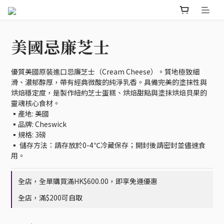
美國忌廉芝士
優質美國原裝進口忌廉芝士（Cream Cheese）。質地極致細
滑、濃郁醇厚，帶有經典微酸的純淨乳香。具備完美的塗抹性與
烘焙穩定度，是製作紐約芝士蛋糕、烘焙甜點與塗抹烘焙貝果的
靈魂核心食材。
▪️產地: 美國
▪️品牌: Cheswick
▪️規格: 3磅
▪️ 儲存方法：請存放於0-4℃冷藏保存；開封後請密封並儘速食
用。
全店，全單購買滿HK$600.00，即享免運優惠
全店，滿$200可自取