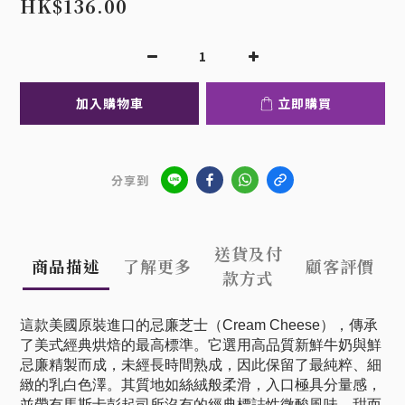
HK$136.00
加入購物車
立即購買
分享到
送貨及付
商品描述
了解更多
顧客評價
款方式
這款美國原裝進口的忌廉芝士（Cream Cheese），傳承
了美式經典烘焙的最高標準。它選用高品質新鮮牛奶與鮮
忌廉精製而成，未經長時間熟成，因此保留了最純粹、細
緻的乳白色澤。其質地如絲絨般柔滑，入口極具分量感，
並帶有馬斯卡彭起司所沒有的經典標誌性微酸風味，甜而