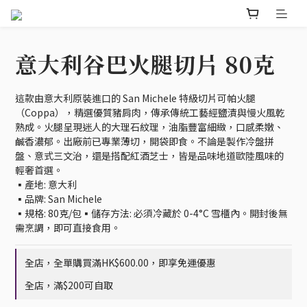
意大利谷巴火腿切片 80克
這款由意大利原裝進口的 San Michele 特級切片可帕火腿
（Coppa），精選優質豬肩肉，傳承傳統工藝經鹽漬與慢火風乾
熟成。火腿呈現迷人的大理石紋理，油脂豐富細緻，口感柔嫩、
鹹香濃郁。出廠前已專業薄切，開袋即食。不論是製作冷盤拼
盤、意式三文治，還是搭配紅酒芝士，皆是品味地道歐陸風味的
輕奢首選。
▪️產地: 意大利
▪️品牌: San Michele
▪️規格: 80克/包▪️儲存方法: 必須冷藏於 0-4°C 雪櫃內。開封後無
需烹調，即可直接食用。
全店，全單購買滿HK$600.00，即享免運優惠
全店，滿$200可自取