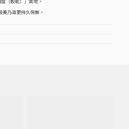
稠度（較乾）」質地。
般美乃滋更持久保鮮。