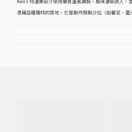
Ken's 特濃美容汁使用優質蛋黃調製，風味濃郁誘
憑藉這種獨特的質地，它是製作預製沙拉（如薯泥、蛋