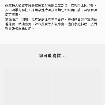
這款特大雞翼中段是雞翼愛好者的至愛部位，皮與肉比例均衡，
入口滑嫩有彈性。採用急速冷凍技術鎖住新鮮與口感，無需解凍
即可烹調。
無論油炸、焗爐、氣炸鍋處理均非常合適。特別適合製作蜜糖蒜
香雞翼、豉油雞翼、辣味雞翼等人氣小食。適合家庭料理、派對
到會及餐飲業使用。
您可能喜歡...