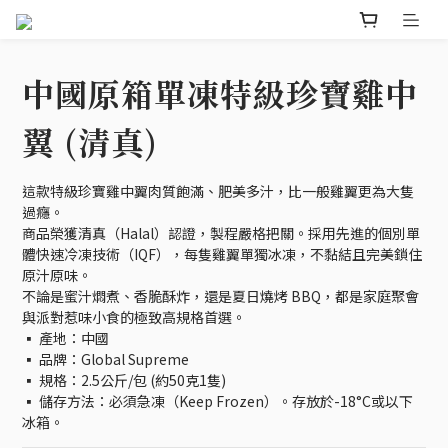
中國原箱單凍特級珍寶雞中
翼 (清真)
這款特級珍寶雞中翼肉質飽滿、肥美多汁，比一般雞翼更為大隻
過癮。
商品榮獲清真（Halal）認證，製程嚴格把關。採用先進的個別單
體快速冷凍技術（IQF），每隻雞翼單獨冰凍，不黏結且完美鎖住
原汁原味。
不論是蜜汁燜煮、香脆酥炸，還是夏日燒烤 BBQ，都是家庭聚會
與派對惹味小食的極致高規格首選。
▪️ 產地：中國
▪️ 品牌：Global Supreme
▪️ 規格：2.5公斤/包 (約50克1隻)
▪️ 儲存方法：必須急凍（Keep Frozen）。存放於-18°C或以下
冰箱。