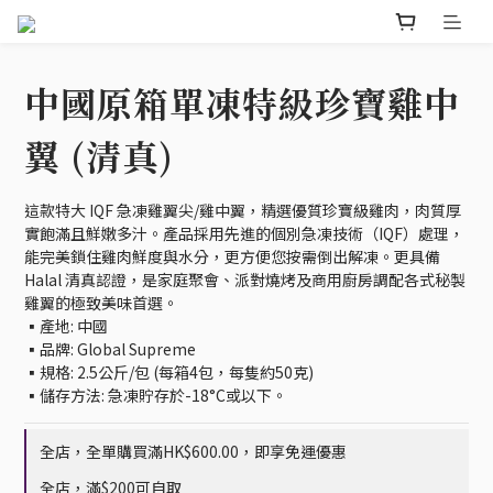
中國原箱單凍特級珍寶雞中
翼 (清真)
這款特大 IQF 急凍雞翼尖/雞中翼，精選優質珍寶級雞肉，肉質厚
實飽滿且鮮嫩多汁。產品採用先進的個別急凍技術（IQF）處理，
能完美鎖住雞肉鮮度與水分，更方便您按需倒出解凍。更具備 
Halal 清真認證，是家庭聚會、派對燒烤及商用廚房調配各式秘製
雞翼的極致美味首選。
▪️產地: 中國
▪️品牌: Global Supreme
▪️規格: 2.5公斤/包 (每箱4包，每隻約50克)
▪️儲存方法: 急凍貯存於-18°C或以下。
全店，全單購買滿HK$600.00，即享免運優惠
全店，滿$200可自取