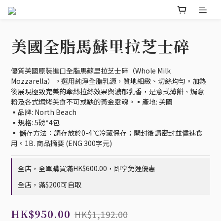
美國全脂馬蘇里拉芝士碎
優質美國原裝進口全脂馬蘇里拉芝士碎（Whole Milk 
Mozzarella）。選用純淨全脂乳源，質地細緻、切絲均勻。加熱
後展現極致完美的牽絲拉絲效果與濃郁乳香，是意式薄餅、焗意
粉及各式焗烤美食不可或缺的黃金靈魂。▪️產地: 美國
▪️品牌: North Beach
▪️規格: 5磅*4包
▪️ 儲存方法：請存放於0-4℃冷藏保存；開封後請密封並儘速食
用。1B. 商品摘要 (ENG 300字元)
全店，全單購買滿HK$600.00，即享免運優惠
全店，滿$200可自取
HK$950.00
HK$1,192.00