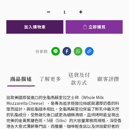
加入購物車
立即購買
分享到
送貨及付
商品描述
了解更多
顧客評價
款方式
這款美國原裝進口的全脂馬蘇里拉芝士碎（Whole Milk
Mozzarella Cheese），是專為追求極致拉絲感與濃厚奶香的料
理而設計。與低脂版本相比，全脂馬蘇里拉保留了鮮乳中最天然
的乳脂成分，受熱融化後口感更為細緻滑順，且烘烤時能呈現出
完美的金黃焦糖色斑。5磅（5lbs）的大容量業務用規格，深受香
港各大意式薄餅專門店、西餐廳、咖啡輕食店以及烘焙愛好者的