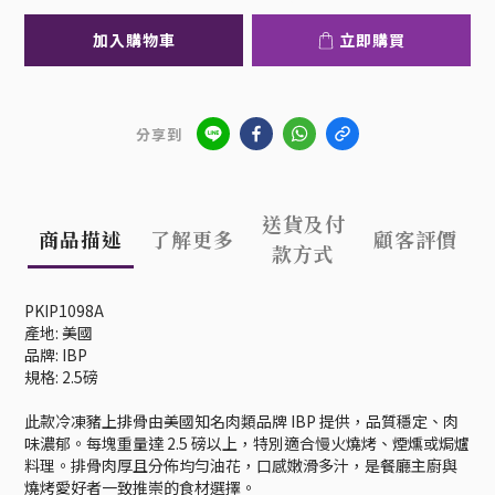
加入購物車
立即購買
分享到
送貨及付
商品描述
了解更多
顧客評價
款方式
PKIP1098A
產地: 美國
品牌: IBP
規格: 2.5磅
此款冷凍豬上排骨由美國知名肉類品牌 IBP 提供，品質穩定、肉
味濃郁。每塊重量達 2.5 磅以上，特別適合慢火燒烤、煙燻或焗爐
料理。排骨肉厚且分佈均勻油花，口感嫩滑多汁，是餐廳主廚與
燒烤愛好者一致推崇的食材選擇。