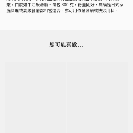
嫩，口感如牛油般滑順。每包 300 克，份量剛好，無論是日式家
庭料理或高級餐廳都相當適合。亦可用作涮涮鍋或快炒用料。
您可能喜歡...