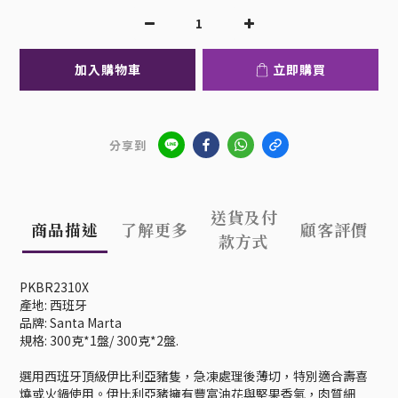
加入購物車
立即購買
分享到
送貨及付
商品描述
了解更多
顧客評價
款方式
PKBR2310X
產地: 西班牙
品牌: Santa Marta
規格: 300克*1盤/ 300克*2盤.
選用西班牙頂級伊比利亞豬隻，急凍處理後薄切，特別適合壽喜
燒或火鍋使用。伊比利亞豬擁有豐富油花與堅果香氣，肉質細