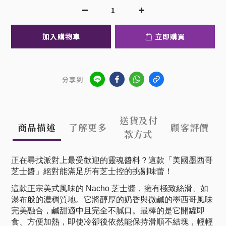
加入購物車
立即購買
分享到
送貨及付
商品描述
了解更多
顧客評價
款方式
正在尋找派對上最受歡迎的靈魂醬料？這款「美國墨西哥
芝士醬」絕對能滿足所有芝士控的挑剔味蕾！
這款正宗美式風味的 Nacho 芝士醬，擁有極致絲滑、如
瀑布般的濃稠質地。它將醇厚的奶香與微鹹的墨西哥風味
完美融合，鹹甜適中且完全不膩口。最棒的是它開罐即
食、方便加熱，即使冷卻後依然能保持滑順不結塊，輕輕