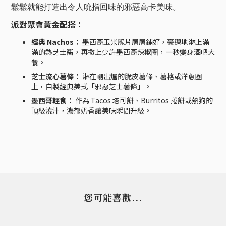
鬆鬆就能打造出令人吮指回味的邪惡高卡美味。
派對聚會黃金配搭：
經典 Nachos：
墨西哥玉米脆片層層鋪好，豪邁地淋上滿
滿的熱芝士醬，再撒上少許墨西哥辣椒圈，一秒變身酒吧大
餐。
芝士流心薯條：
淋在剛出爐的脆皮薯條、薯格或洋蔥圈
上，自製經典美式「邪惡芝士薯條」。
墨西哥輕食：
作為 Tacos 塔可餅、Burritos 捲餅或熱狗的
頂級澆汁，濃郁奶香讓美味瞬間升級。
您可能喜歡...