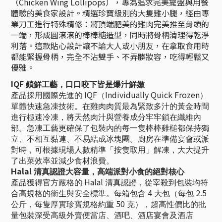
（Chicken Wing Lollipops），專為追求完美擺盤與用餐
體驗的美食家設計。精選珍寶級別的大隻雞小腿，經由專
業刀工進行特殊精修：將頂端肥美的雞肉完美推至骨頭的
一端，形成圓滾滾的棒棒糖造型，同時將骨柄清理得乾淨
利落。這款貼心設計讓不論大人或小朋友，在拿取食用時
都能緊握骨柄，完全不沾雙手、不弄髒妝容，吃得輕鬆又
優雅。
IQF
鎖鮮工藝，口口咬下皆是爆汁鮮嫩
IQF
Individually Quick Frozen
產品採用國際先進的
（
）
單體快速急凍技術。在雞肉肉質最為緊致多汁的黃金時間
進行極速冷凍，將天然肉汁與營養成分牢牢鎖在纖維內
部。急凍工藝更確保了包裝內的每一隻棒棒雞槌都保持獨
立、不相互黏連、不易結成冰塊團。廚房在準備宴會或派
對時，可根據現場人數精準「按隻取用」解凍，大大提升
了出菜效率並減少食材浪費。
Halal
清真認證大容量，高端派對小食的絕對核心
Halal
產品獲得官方嚴格的
清真認證，從宰殺到包裝均符
4
2.5
合高規格的衞生與安全標準。每箱包含
大包（每包
50
公斤，每隻厚實珍寶規格約重
克），超高性價比的批
量包裝深受高級外賣便當店、酒吧、酒店宴會及酒店