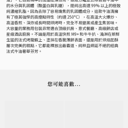
的水分與乳固體（酪蛋白與乳糖），提純出高達 99% 以上的極致
純濃縮乳脂。因為去除了容易燒焦的乳固體成分，這款牛油清擁
有了極其強悍的高煙點特性（約達 250°C），在高溫大火爆炒、
高溫香煎、深炸或長時間烘烤時，完全不易變黑或產生焦苦味。
大容量的業務用包裝非常適合頂級扒房、意式餐廳、高級餅店或
星級酒店廚房。不論是用於高溫快煎 M9+ 和牛牛扒、澆淋在新鮮
生猛的法式烤龍蝦上、塗抹在香脆薄餅表面，還是用於烘焙起酥
層次完美的糕點，它都能釋放出最霸道、純粹且綿延不絕的經典
法式牛油奢華芬芳。
您可能喜歡...