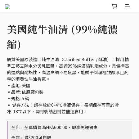
美國純牛油清 (99%純濃
縮)
優質美國原裝進口純牛油清（Clarified Butter / 酥油）。採用精
準工藝去除水分與乳固體，高達99%純濃縮乳脂成分。具備極高
的煙點與耐熱性，高溫烹調不易焦黑，能賦予料理極致醇厚且純
粹的爆發性牛油香氣。
▪️產地: 美國
▪️品牌: 依原廠包裝
▪️規格: 5 磅
▪️ 儲存方法：請存放於0-4℃冷藏保存；長期保存可置於冷
凍-18℃以下，開封後請密封並儘速食用。
全店，全單購買滿HK$600.00，即享免運優惠
全店，滿$200可自取