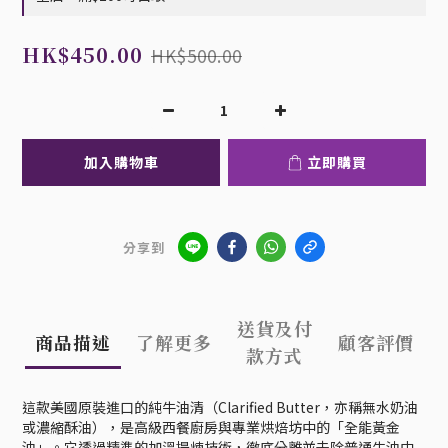
HK$450.00
HK$500.00
加入購物車
立即購買
分享到
送貨及付
商品描述
了解更多
顧客評價
款方式
這款美國原裝進口的純牛油清（Clarified Butter，亦稱無水奶油
或濃縮酥油），是高級西餐廚房與專業烘焙坊中的「全能黃金
油」。它透過精準的加溫提煉技術，徹底分離並去除普通牛油中