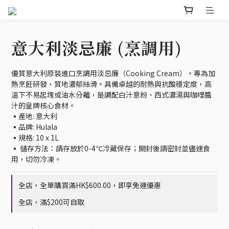
意大利淡忌廉 (烹調用)
優質意大利原裝進口烹調用淡忌廉（Cooking Cream）。專為加
熱烹飪研發，質地濃郁絲滑。具備卓越的耐熱與抗酸穩定度，高
溫下不易起塊或油水分離，是調配白汁意粉、西式濃湯與咖哩醬
汁的皇牌核心食材。
▪️產地: 意大利
▪️品牌: Hulala
▪️規格: 10 x 1L 
▪️ 儲存方法：請存放於0-4℃冷藏保存；開封後請密封並儘速食
用，切勿冷凍。
全店，全單購買滿HK$600.00，即享免運優惠
全店，滿$200可自取