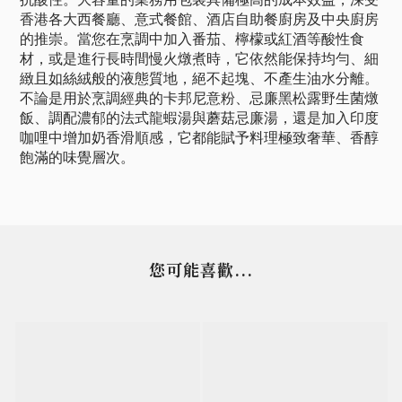
香港各大西餐廳、意式餐館、酒店自助餐廚房及中央廚房
的推崇。當您在烹調中加入番茄、檸檬或紅酒等酸性食
材，或是進行長時間慢火燉煮時，它依然能保持均勻、細
緻且如絲絨般的液態質地，絕不起塊、不產生油水分離。
不論是用於烹調經典的卡邦尼意粉、忌廉黑松露野生菌燉
飯、調配濃郁的法式龍蝦湯與蘑菇忌廉湯，還是加入印度
咖哩中增加奶香滑順感，它都能賦予料理極致奢華、香醇
飽滿的味覺層次。
您可能喜歡...