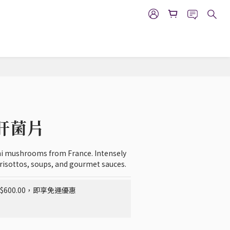
立即購買
肝菌片
i mushrooms from France. Intensely 
 risottos, soups, and gourmet sauces.
600.00，即享免運優惠