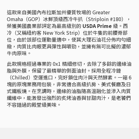
這款來自美國內布拉斯加州優質牧場的 Greater
Omaha（GOP）冰鮮頂級西冷牛扒（Striploin #180），
榮獲美國農業部評定為最高級別的
USDA Prime
級。西
冷（又稱紐約客 New York Strip）位於牛隻的前腰脊部
位，由於該部位運動量適中，使其大理石油花分佈均勻細
緻，肉質比肉眼更具彈性與嚼勁，並擁有無可比擬的濃郁
牛肉原味。
此款規格經過專業的 0x1 精細修切，去除了多餘的邊緣油
脂與外膜，保留了最精華的側面油封。採用全程冷鏈
（Chilled）空運進口，完好鎖住肉汁與天然酵素。一箱 6
塊的原塊業務用包裝，非常適合高級扒房、美式餐廳及日
式鐵板燒。在烹調時，邊緣的油脂隨高溫融化並滲入肉質
纖維中，能激發出強烈的炙烤油香與甘甜肉汁，是老饕們
不容錯過的殿堂級美味。