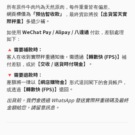
所有原件牛肉均為天然原肉，每件重量皆有偏差。
網頁標價為
「預估暫收款」
【出貨當天實
，最終貨款將按
際秤重】
多退少補。
WeChat Pay / Alipay / 八達通
如使用
付款，差額處理
如下：
需要補款時：
🔺
客人在收到實際秤重通知後，需透過
【轉數快 (FPS)】
補
【交收 / 送貨時付現金】
。
付差額，或於
需要退款時：
🔻
差額將一律以
【網店購物金】
形式退回閣下的會員帳戶，
【轉數快 (FPS)】
退回。
或透過
出貨前，我們會透過 WhatsApp 發送實際秤重磅碼及最終
金額給您，請留意訊息。