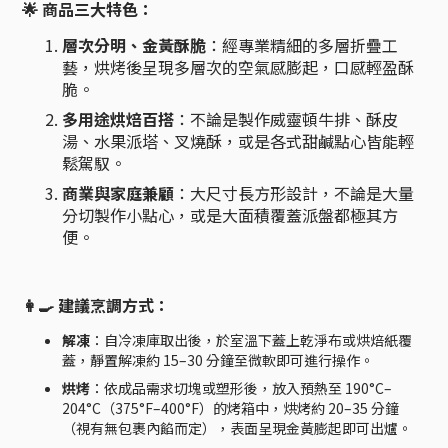
🌟 商品三大特色：
層次分明、金黃酥脆
：經專業精細的多層折疊工
藝，烘烤後呈現多層次的空氣感膨起，口感輕盈酥
脆。
多用途烘焙百搭
：不論是製作威靈頓牛排、酥皮
湯、水果派塔、叉燒酥，或是各式甜鹹點心皆能輕
鬆駕馭。
商業與家庭兼顧
：大尺寸長方形設計，不論是大量
分切製作小點心，或是大面積覆蓋派盤都極其方
便。
👩‍🍳 建議烹調方式：
解凍
：自冷凍庫取出後，於室溫下蓋上乾淨布或烘焙紙覆
蓋，靜置解凍約 15–30 分鐘至微軟即可進行操作。
烘烤
：依成品需求切塊或塑形後，放入預熱至 190°C–
204°C（375°F–400°F）的烤箱中，烘烤約 20–35 分鐘
（視有無包裹內餡而定），表面呈現金黃膨起即可出爐。