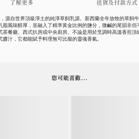
了解更多
送貨及付款方式
r Block），源自世界頂級淨土的純淨草飼乳源。新西蘭全年放牧
乳脂風味醇厚，並融入了精準黃金比例的鹽分，微鹹的尾韻非但
式茶餐廳、西式扒房或中央廚房。不論是用於烹調時高溫香煎頂
式醬汁，它都能賦予料理無可比擬的靈魂香氣。
您可能喜歡...