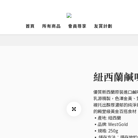
首頁
所有商品
會員尊享
友賞計劃
紐西蘭鹹
優質新西蘭原裝進口鹹味牛
乳源精製，色澤金黃、
襯托出醇厚濃郁的純淨
的殿堂級黃金百搭食材
▪️產地: 紐西蘭
▪️品牌: WestGold
▪️規格: 250g
▪️ 儲存方法：請存放