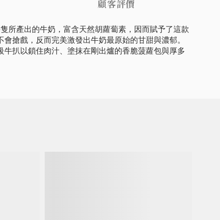
顧客評價
的草飼牛隻所產出的牛奶，富含天然胡蘿蔔素，因而賦予了這款
不會搶戲，反而完美激發出牛奶最原始的甘甜與濃郁。
級牛扒以鎖住肉汁、塗抹在剛出爐的香脆菠蘿包與厚多