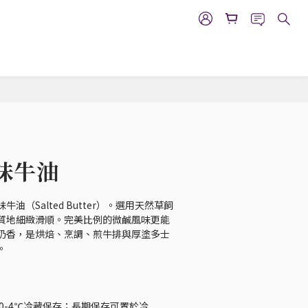
立即購買
味牛油
油（Salted Butter）。選用天然草飼
質地細緻滑順。完美比例的微鹹風味更能
奶香，是烘焙、烹調、煎牛排與厚塗多士
。
於0-4℃冷藏保存；長期保存可置於冷