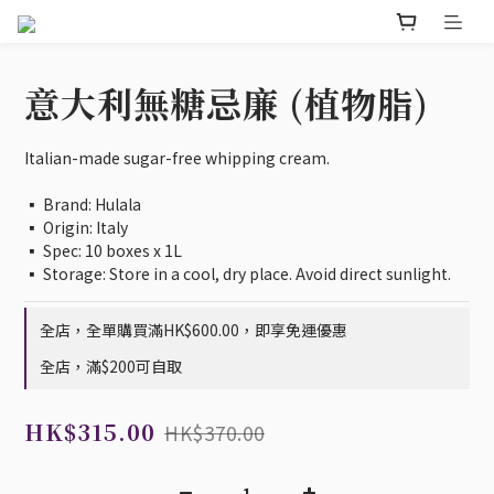
意大利無糖忌廉 (植物脂)
Italian-made sugar-free whipping cream. 
▪️ Brand: Hulala                                      
▪️ Origin: Italy                                        
▪️ Spec: 10 boxes x 1L   
▪️ Storage: Store in a cool, dry place. Avoid direct sunlight.
全店，全單購買滿HK$600.00，即享免運優惠
全店，滿$200可自取
HK$315.00
HK$370.00