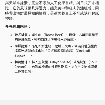
與天然辛辣素，完全不添加人工化學香精。與日式芥末相
比，它的風味更具穿透力，能完美中和紅肉的油膩感，同
時帶出海鮮最原始的鮮甜，是歐美餐桌上不可或缺的解膩
神醬。
多元經典吃法：
歐式排餐：
烤牛肉（Roast Beef）、頂級牛排與德國豬手
的傳統配醬，微辣口感比傳統芥末更解膩。
海鮮提鮮：
搭配新鮮生蠔、煙燻三文魚，或混合番茄醬與
檸檬汁調製成經典的「美式雞尾酒海鮮醬（Cocktail
Sauce）」。
特調醬汁：
拌入蛋黃醬（Mayonnaise）或酸奶油（Sour
Cream），自製成滑順的辣根乳酪醬，抹在三文治或漢堡
上極其惹味。