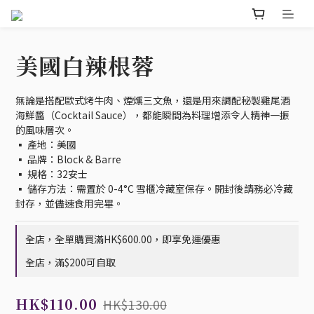
美國白辣根蓉
無論是搭配歐式烤牛肉、煙燻三文魚，還是用來調配秘製雞尾酒
海鮮醬（Cocktail Sauce），都能瞬間為料理增添令人精神一振
的風味層次。
▪️ 產地：美國
▪️ 品牌：Block & Barre
▪️ 規格：32安士
▪️ 儲存方法：需置於 0-4°C 雪櫃冷藏室保存。開封後請務必冷藏
封存，並儘速食用完畢。
全店，全單購買滿HK$600.00，即享免運優惠
全店，滿$200可自取
HK$110.00
HK$130.00