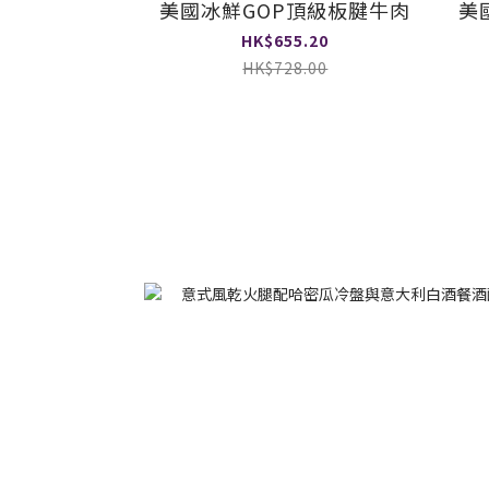
美國冰鮮GOP頂級板腱牛肉
美
HK$655.20
HK$728.00