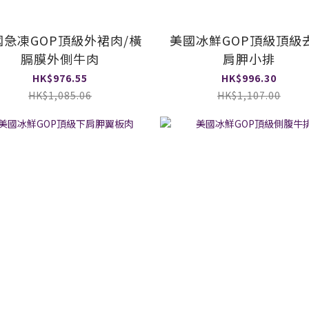
國急凍GOP頂級外裙肉/橫
美國冰鮮GOP頂級頂級
膈膜外側牛肉
肩胛小排
HK$976.55
HK$996.30
HK$1,085.06
HK$1,107.00