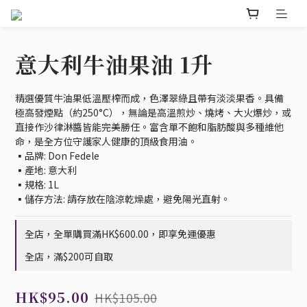
意大利牛油果油 1升
精選優質牛油果低溫壓榨而成，色澤翠綠且帶有淡淡果香。具備
極高發煙點（約250°C），無論是高溫煎炒、燒烤、大火爆炒，或
直接作沙律淋醬皆能完美勝任。富含單不飽和脂肪酸與多種維他
命，是全方位守護家人健康的頂級食用油。
▪️品牌: Don Fedele
▪️產地: 意大利
▪️規格: 1L
▪️儲存方法: 請存放在陰涼乾燥處，避免陽光直射。
全店，全單購買滿HK$600.00，即享免運優惠
全店，滿$200可自取
HK$95.00
HK$105.00