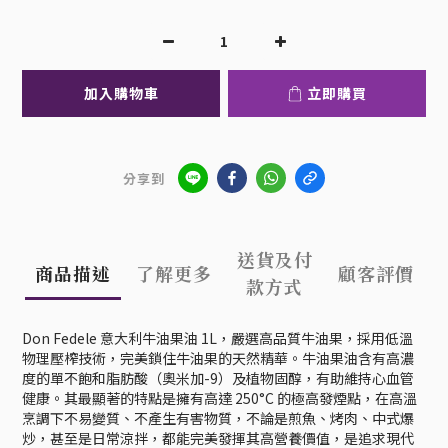
加入購物車
立即購買
分享到
送貨及付
商品描述
了解更多
顧客評價
款方式
Don Fedele 意大利牛油果油 1L，嚴選高品質牛油果，採用低溫
物理壓榨技術，完美鎖住牛油果的天然精華。牛油果油含有高濃
度的單不飽和脂肪酸（奧米加-9）及植物固醇，有助維持心血管
健康。其最顯著的特點是擁有高達 250°C 的極高發煙點，在高溫
烹調下不易變質、不產生有害物質，不論是煎魚、烤肉、中式爆
炒，甚至是日常涼拌，都能完美發揮其高營養價值，是追求現代