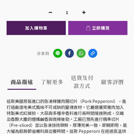
加入購物車
立即購買
分享到
送貨及付
商品描述
了解更多
顧客評價
款方式
這款美國原裝進口的急凍辣豬肉腸切片（Pork Pepperoni），是
打造最道地美式風味不可或缺的靈魂食材。它嚴選優質豬肉加入
特製美式紅椒粉、大蒜與多種辛香料進行長時間慢速熟成，交織
出香醇大膽的煙燻鹹香與微辣後勁。工廠已預先進行精準切片
（Pre-sliced）並以急凍技術鎖鮮，厚薄完美一致，即開即用，能
大幅為廚房節省備料與出餐時間。這款 Pepperoni 在經過高溫烘