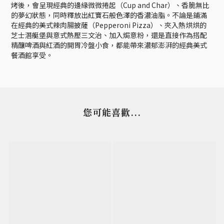
烤後，會呈現經典的邊緣微微捲起（Cup and Char）、香脆無比
的夢幻狀態，同時釋放出紅寶石般色澤的香濃油脂。不論是鋪滿
在經典的美式辣肉腸披薩（Pepperoni Pizza）、夾入熱烘烘的
芝士潛艇堡與意式熱壓三文治、加入焗意粉，還是直接作為搭配
精釀啤酒與紅酒的開胃冷盤小食，都能帶來濃郁澎湃的經典美式
餐酒館享受。
您可能喜歡...