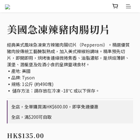
美國急凍辣豬肉腸切片
經典美式風味急凍東方辣豬肉腸切片（Pepperoni）。精選優質
豬肉按傳統工藝醃製熟成，加入美式辣椒粉調味。精準預先切
片，即開即用，烘烤後邊緣微捲焦香、油脂濃郁，是烘焙薄餅、
漢堡、潛艇堡及佐酒小食的皇牌靈魂食材。
▪️產地: 美國
▪️品牌: Tyson
▪️規格: 1公斤 (約490塊)
▪️ 儲存方法：請存放在冷凍 -18℃ 或以下保存。
全店，全單購買滿HK$600.00，即享免運優惠
全店，滿$200可自取
HK$135.00